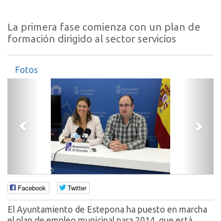
La primera fase comienza con un plan de
formación dirigido al sector servicios
Fotos
Anterior
Sigui
Facebook
Twitter
El Ayuntamiento de Estepona ha puesto en marcha
el plan de empleo municipal para 2014, que está