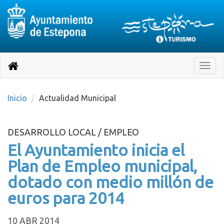
Destino:
Ir
a
Destino:
Toggle
nuestra
naviga
Volver
página
de
a
Información
inicio
Inicio
Actualidad Municipal
Turística
DESARROLLO LOCAL / EMPLEO
El Ayuntamiento inicia el
Plan de Empleo municipal,
dotado con medio millón de
euros para 2014
10 ABR 2014