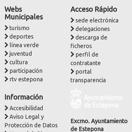
Webs
Acceso Rápido
Municipales
sede electrónica
turismo
delegaciones
deportes
descarga de
línea verde
ficheros
juventud
perfil de
cultura
contratante
participación
portal
rtv estepona
transparencia
Logo
Información
y
dirección
Accesibilidad
postal
Aviso Legal y
corporativa
Excmo. Ayuntamiento
Protección de Datos
de Estepona