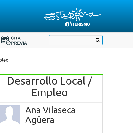
Destino:
Ir
Buscar
Destino:
a
Ir
nuestra
página
a
de
Cita
Información
Turística
pleo
Previa
Desarrollo Local /
Empleo
Ana Vilaseca
Agüera