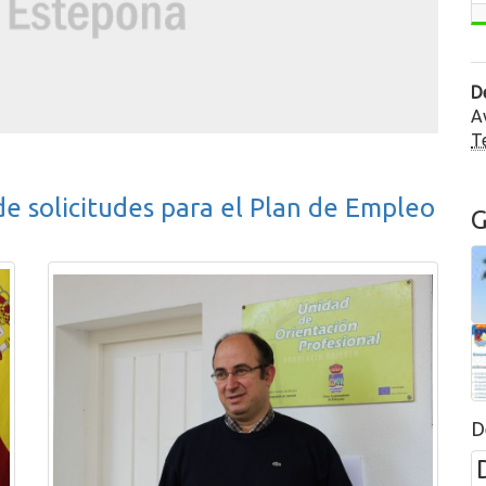
D
A
Te
e solicitudes para el Plan de Empleo
G
D