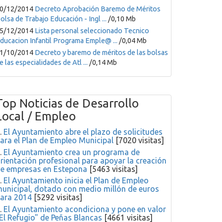
0/12/2014
Decreto Aprobación Baremo de Méritos
internet
olsa de Trabajo Educación - Ingl ...
/0,10 Mb
5/12/2014
Lista personal seleccionado Tecnico
ducacion Infantil Programa Emple@ ...
/0,04 Mb
1/10/2014
Decreto y baremo de méritos de las bolsas
e las especialidades de Atl ...
/0,14 Mb
Top Noticias de Desarrollo
Local / Empleo
.
El Ayuntamiento abre el plazo de solicitudes
ara el Plan de Empleo Municipal
[7020 visitas]
.
El Ayuntamiento crea un programa de
rientación profesional para apoyar la creación
e empresas en Estepona
[5463 visitas]
.
El Ayuntamiento inicia el Plan de Empleo
unicipal, dotado con medio millón de euros
ara 2014
[5292 visitas]
.
El Ayuntamiento acondiciona y pone en valor
El Refugio" de Peñas Blancas
[4661 visitas]