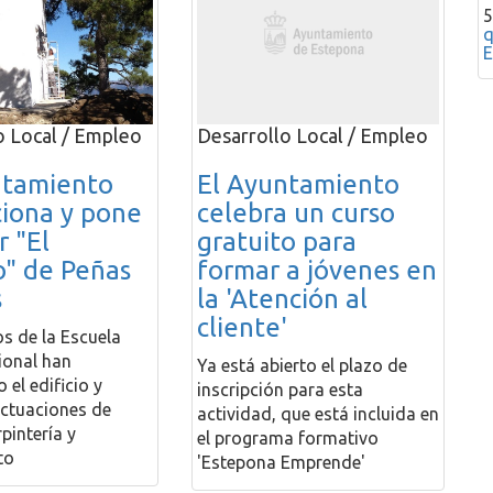
5
q
E
o Local / Empleo
Desarrollo Local / Empleo
ntamiento
El Ayuntamiento
ciona y pone
celebra un curso
r "El
gratuito para
o" de Peñas
formar a jóvenes en
s
la 'Atención al
cliente'
s de la Escuela
ional han
Ya está abierto el plazo de
 el edificio y
inscripción para esta
actuaciones de
actividad, que está incluida en
rpintería y
el programa formativo
to
'Estepona Emprende'