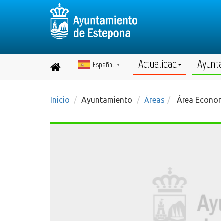
Actualidad
Ayunt
Español
Destino:
▼
Volver
a
inicio
Inicio
Ayuntamiento
Áreas
Área Econom