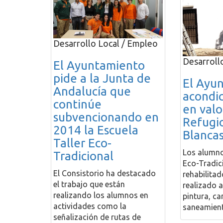
Desarrollo Local / Empleo
Desarroll
El Ayuntamiento
pide a la Junta de
El Ayu
Andalucía que
acondi
continúe
en valo
subvencionando en
Refugi
2014 la Escuela
Blanca
Taller Eco-
Los alumno
Tradicional
Eco-Tradic
El Consistorio ha destacado
rehabilitado
el trabajo que están
realizado 
realizando los alumnos en
pintura, ca
actividades como la
saneamien
señalización de rutas de