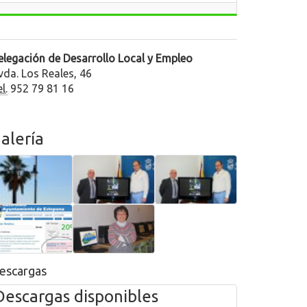
elegación de Desarrollo Local y Empleo
vda. Los Reales, 46
l.
952 79 81 16
alería
Foto
Foto
Foto
wifi
Aplicación
esteponast
publico
Móvil
Estepona
Foto
Foto
ST
Consulta
Rosa
Mesa
Diaz
Electoral
presenta
escargas
en
el
web
aula
Descargas disponibles
de