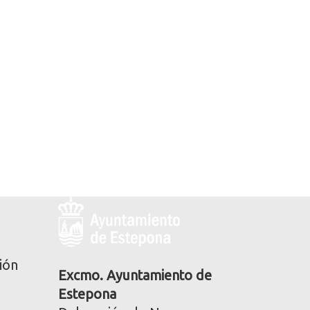
Logo
y
dirección
postal
ión
corporativa
Excmo. Ayuntamiento de
Estepona