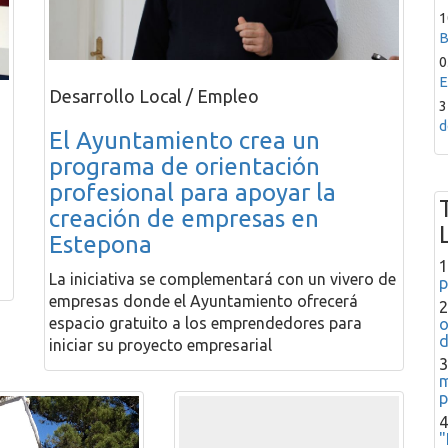
1
B
0
E
Desarrollo Local / Empleo
3
d
El Ayuntamiento crea un
programa de orientación
a
profesional para apoyar la
creación de empresas en
Estepona
1
La iniciativa se complementará con un vivero de
p
empresas donde el Ayuntamiento ofrecerá
2
espacio gratuito a los emprendedores para
o
d
iniciar su proyecto empresarial
3
m
p
4
"