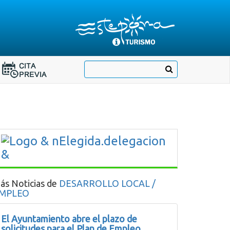
Destino:
Ir
Buscar
Destino:
a
Ir
nuestra
página
a
de
Cita
Información
Turística
Previa
ás Noticias de
DESARROLLO LOCAL /
MPLEO
El Ayuntamiento abre el plazo de
solicitudes para el Plan de Empleo