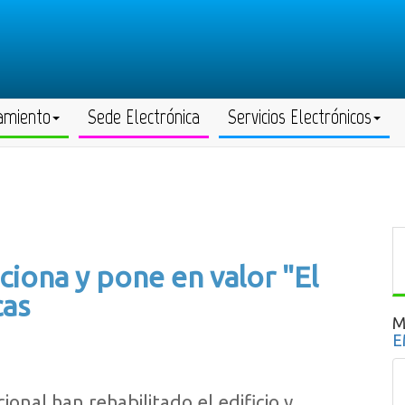
amiento
Sede Electrónica
Servicios Electrónicos
iona y pone en valor "El
cas
M
E
onal han rehabilitado el edificio y