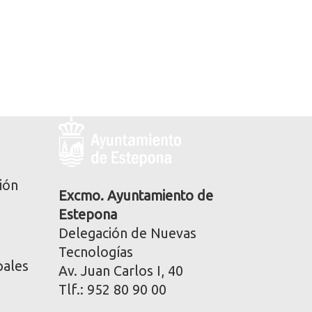
Logo
y
dirección
postal
ión
corporativa
Excmo. Ayuntamiento de
Estepona
Delegación de Nuevas
Tecnologías
pales
Av. Juan Carlos I, 40
Tlf.: 952 80 90 00