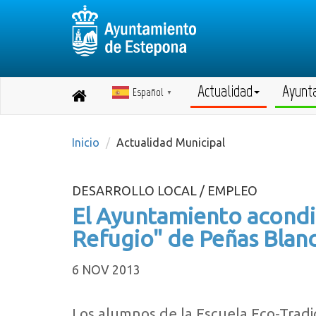
Actualidad
Ayunt
Español
Destino:
▼
Volver
a
inicio
Inicio
Actualidad Municipal
DESARROLLO LOCAL / EMPLEO
El Ayuntamiento acondic
Refugio" de Peñas Blan
6 NOV 2013
Los alumnos de la Escuela Eco-Tradici