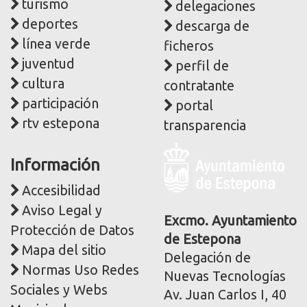
turismo
delegaciones
deportes
descarga de
línea verde
ficheros
juventud
perfil de
cultura
contratante
participación
portal
rtv estepona
transparencia
Logo
Información
y
dirección
Accesibilidad
postal
Aviso Legal y
corporativa
Excmo. Ayuntamiento
Protección de Datos
de Estepona
Mapa del sitio
Delegación de
Normas Uso Redes
Nuevas Tecnologías
Sociales y Webs
Av. Juan Carlos I, 40