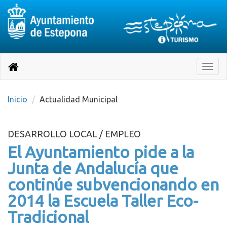
Destino:
Ir
a
Destino:
Toggle
nuestra
naviga
Volver
página
de
a
Información
inicio
Inicio
Actualidad Municipal
Turística
DESARROLLO LOCAL / EMPLEO
El Ayuntamiento pide a la
Junta de Andalucía que
continúe subvencionando en
2014 la Escuela Taller Eco-
Tradicional