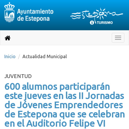
Destino:
Ir
a
Destino:
Toggle
nuestra
naviga
Volver
página
de
a
Información
inicio
Inicio
Actualidad Municipal
Turística
JUVENTUD
600 alumnos participarán
este jueves en las II Jornadas
de Jóvenes Emprendedores
de Estepona que se celebran
en el Auditorio Felipe VI