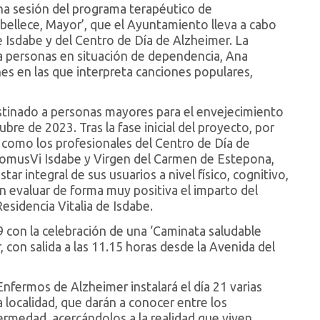
 una sesión del programa terapéutico de
ellece, Mayor’, que el Ayuntamiento lleva a cabo
 Isdabe y del Centro de Día de Alzheimer. La
 a personas en situación de dependencia, Ana
ones en las que interpreta canciones populares,
stinado a personas mayores para el envejecimiento
tubre de 2023. Tras la fase inicial del proyecto, por
n como los profesionales del Centro de Día de
DomusVi Isdabe y Virgen del Carmen de Estepona,
ar integral de sus usuarios a nivel físico, cognitivo,
n evaluar de forma muy positiva el imparto del
esidencia Vitalia de Isdabe.
9 con la celebración de una ‘Caminata saludable
, con salida a las 11.15 horas desde la Avenida del
Enfermos de Alzheimer instalará el día 21 varias
 localidad, que darán a conocer entre los
rmedad, acercándolos a la realidad que viven