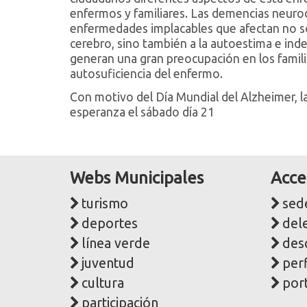
enfermos y familiares. Las demencias neurod
enfermedades implacables que afectan no só
cerebro, sino también a la autoestima e in
generan una gran preocupación en los famili
autosuficiencia del enfermo.
Con motivo del Día Mundial del Alzheimer, la
esperanza el sábado día 21
Webs Municipales
Acce
turismo
sede
deportes
del
línea verde
des
juventud
perf
cultura
port
participación