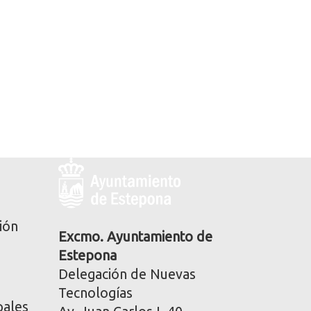
Logo
y
dirección
postal
ión
corporativa
Excmo. Ayuntamiento de
Estepona
Delegación de Nuevas
Tecnologías
pales