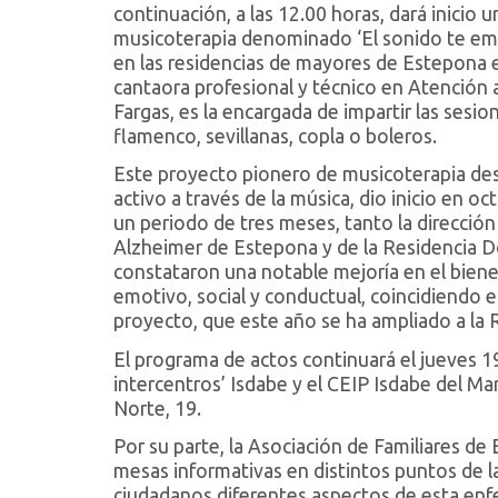
continuación, a las 12.00 horas, dará inicio
musicoterapia denominado ‘El sonido te emb
en las residencias de mayores de Estepona e
cantaora profesional y técnico en Atención
Fargas, es la encargada de impartir las sesi
flamenco, sevillanas, copla o boleros.
Este proyecto pionero de musicoterapia de
activo a través de la música, dio inicio en oc
un periodo de tres meses, tanto la direcció
Alzheimer de Estepona y de la Residencia 
constataron una notable mejoría en el bienest
emotivo, social y conductual, coincidiendo e
proyecto, que este año se ha ampliado a la R
El programa de actos continuará el jueves 1
intercentros’ Isdabe y el CEIP Isdabe del Mar
Norte, 19.
Por su parte, la Asociación de Familiares de 
mesas informativas en distintos puntos de la
ciudadanos diferentes aspectos de esta enfe