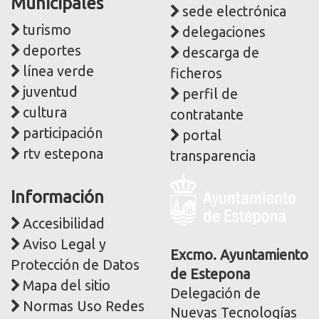
Municipales
sede electrónica
turismo
delegaciones
deportes
descarga de
línea verde
ficheros
juventud
perfil de
cultura
contratante
participación
portal
rtv estepona
transparencia
Logo
Información
y
dirección
Accesibilidad
postal
Aviso Legal y
corporativa
Excmo. Ayuntamiento
Protección de Datos
de Estepona
Mapa del sitio
Delegación de
Normas Uso Redes
Nuevas Tecnologías