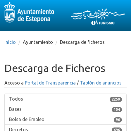
Destino:
Ir
a
nuestra
Inicio
Ayuntamiento
Descarga de ficheros
página
de
Información
Turística
Descarga de Ficheros
Acceso a
Portal de Transparencia
/
Tablón de anuncios
Todos
2250
Bases
104
Bolsa de Empleo
96
Decretos
696