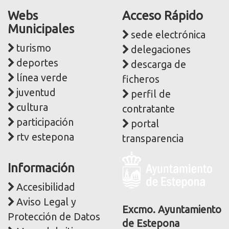
Webs
Acceso Rápido
Municipales
sede electrónica
turismo
delegaciones
deportes
descarga de
línea verde
ficheros
juventud
perfil de
cultura
contratante
participación
portal
rtv estepona
transparencia
Logo
Información
y
dirección
Accesibilidad
postal
Aviso Legal y
corporativa
Excmo. Ayuntamiento
Protección de Datos
de Estepona