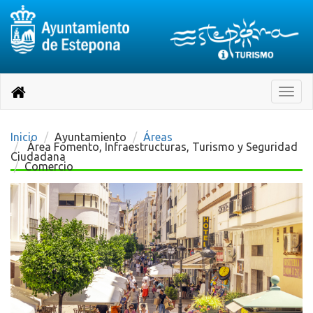
Destino:
Ir
a
Destino:
Toggle
nuestra
naviga
Volver
página
de
a
Información
inicio
Inicio
Ayuntamiento
Áreas
Turística
Área Fomento, Infraestructuras, Turismo y Seguridad
Ciudadana
Comercio