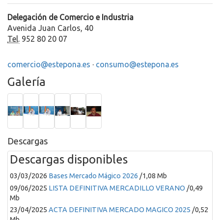
Delegación de Comercio e Industria
Avenida Juan Carlos, 40
Tel.
952 80 20 07
comercio@estepona.es
·
consumo@estepona.es
Galería
Foto
Foto
Foto
Foto
Foto
Foto
mercado
Vilchez
Concejal
5
Encuentro
Vilchez
productos
Comercio
empresarios
navidad
locales
Descargas
Descargas disponibles
03/03/2026
Bases Mercado Mágico 2026
/1,08 Mb
09/06/2025
LISTA DEFINITIVA MERCADILLO VERANO
/0,49
Mb
23/04/2025
ACTA DEFINITIVA MERCADO MAGICO 2025
/0,52
Mb