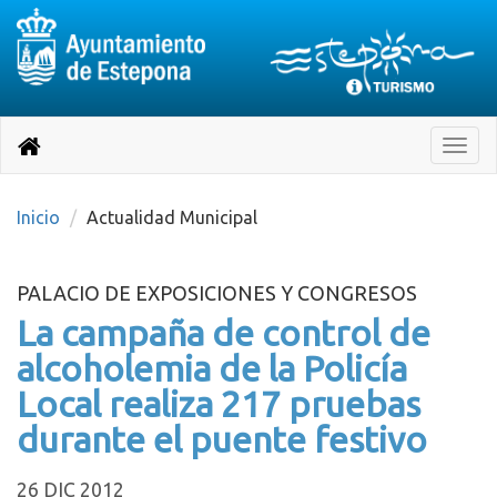
Destino:
Ir
a
Destino:
Toggle
nuestra
naviga
Volver
página
de
a
Información
inicio
Inicio
Actualidad Municipal
Turística
PALACIO DE EXPOSICIONES Y CONGRESOS
La campaña de control de
alcoholemia de la Policía
Local realiza 217 pruebas
durante el puente festivo
26 DIC 2012