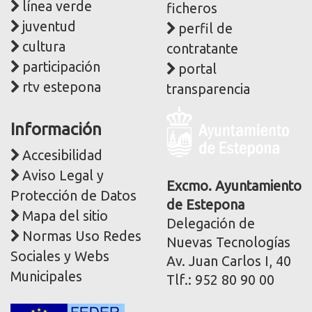
línea verde
ficheros
juventud
perfil de
cultura
contratante
participación
portal
rtv estepona
transparencia
Logo
Información
y
dirección
Accesibilidad
postal
Aviso Legal y
corporativa
Excmo. Ayuntamiento
Protección de Datos
de Estepona
Mapa del sitio
Delegación de
Normas Uso Redes
Nuevas Tecnologías
Sociales y Webs
Av. Juan Carlos I, 40
Municipales
Tlf.: 952 80 90 00