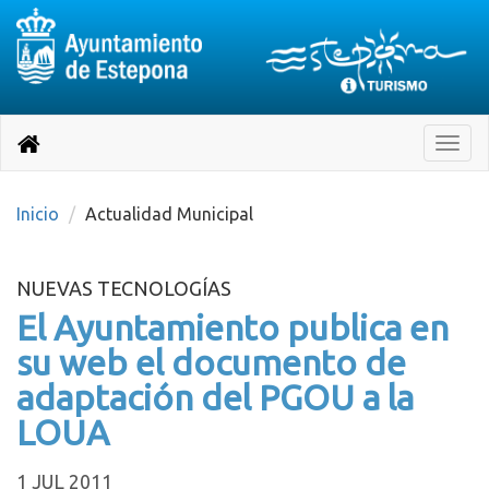
Destino:
Ir
a
Destino:
Toggle
nuestra
naviga
Volver
página
de
a
Información
inicio
Inicio
Actualidad Municipal
Turística
NUEVAS TECNOLOGÍAS
El Ayuntamiento publica en
su web el documento de
adaptación del PGOU a la
LOUA
1 JUL 2011