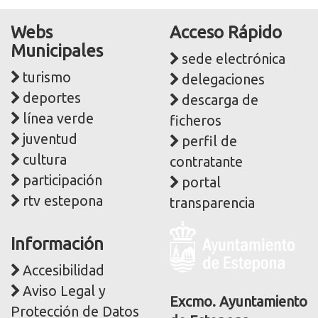
Webs
Acceso Rápido
Municipales
sede electrónica
turismo
delegaciones
deportes
descarga de
línea verde
ficheros
juventud
perfil de
cultura
contratante
participación
portal
rtv estepona
transparencia
Logo
Información
y
dirección
Accesibilidad
postal
Aviso Legal y
corporativa
Excmo. Ayuntamiento
Protección de Datos