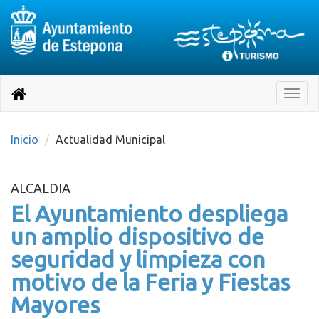
Destino:
Ir
a
Destino:
Toggle
nuestra
naviga
Volver
página
de
a
Información
inicio
Inicio
Actualidad Municipal
Turística
ALCALDIA
El Ayuntamiento despliega
un amplio dispositivo de
seguridad y limpieza con
motivo de la Feria y Fiestas
Mayores