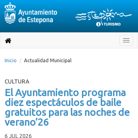
Destino:
Ir
a
Destino:
Toggle
nuestra
naviga
Volver
página
de
a
Información
inicio
Inicio
Actualidad Municipal
Turística
CULTURA
El Ayuntamiento programa
diez espectáculos de baile
gratuitos para las noches de
verano’26
6 JUL 2026