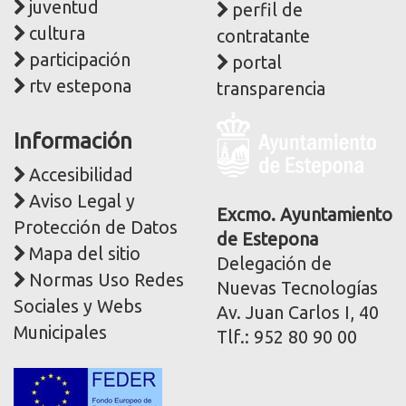
juventud
perfil de
cultura
contratante
participación
portal
rtv estepona
transparencia
Logo
Información
y
dirección
Accesibilidad
postal
Aviso Legal y
corporativa
Excmo. Ayuntamiento
Protección de Datos
de Estepona
Mapa del sitio
Delegación de
Normas Uso Redes
Nuevas Tecnologías
Sociales y Webs
Av. Juan Carlos I, 40
Municipales
Tlf.: 952 80 90 00