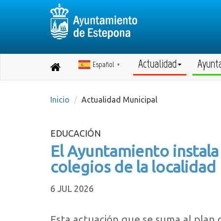
Actualidad
Ayunt
Español
Destino:
▼
Volver
a
inicio
Inicio
Actualidad Municipal
EDUCACIÓN
El Ayuntamiento instala
colegios de la localidad
6 JUL 2026
Esta actuación que se suma al plan 