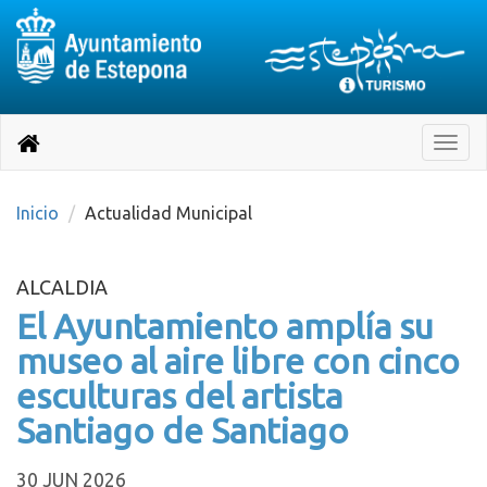
Destino:
Ir
a
Destino:
Toggle
nuestra
naviga
Volver
página
de
a
Información
inicio
Inicio
Actualidad Municipal
Turística
ALCALDIA
El Ayuntamiento amplía su
museo al aire libre con cinco
esculturas del artista
Santiago de Santiago
30 JUN 2026