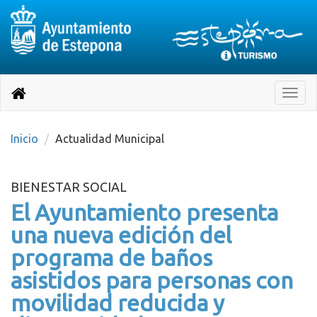
Destino:
Ir
a
Destino:
Toggle
nuestra
naviga
Volver
página
de
a
Información
inicio
Inicio
Actualidad Municipal
Turística
BIENESTAR SOCIAL
El Ayuntamiento presenta
una nueva edición del
programa de baños
asistidos para personas con
movilidad reducida y