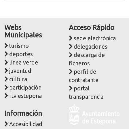
Webs
Acceso Rápido
Municipales
sede electrónica
turismo
delegaciones
deportes
descarga de
línea verde
ficheros
juventud
perfil de
cultura
contratante
participación
portal
rtv estepona
transparencia
Logo
Información
y
dirección
Accesibilidad