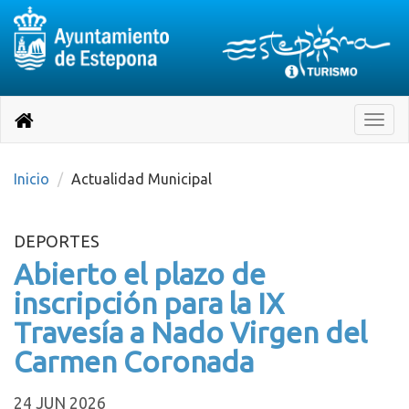
Destino:
Ir
a
Destino:
Toggle
nuestra
naviga
Volver
página
de
a
Información
inicio
Inicio
Actualidad Municipal
Turística
DEPORTES
Abierto el plazo de
inscripción para la IX
Travesía a Nado Virgen del
Carmen Coronada
24 JUN 2026