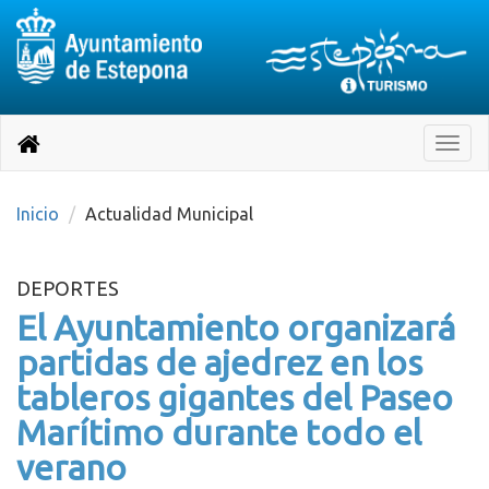
Destino:
Ir
a
Destino:
Toggle
nuestra
naviga
Volver
página
de
a
Información
inicio
Inicio
Actualidad Municipal
Turística
DEPORTES
El Ayuntamiento organizará
partidas de ajedrez en los
tableros gigantes del Paseo
Marítimo durante todo el
verano