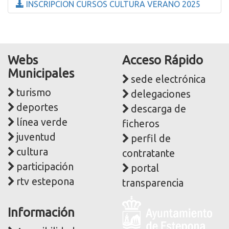
INSCRIPCION CURSOS CULTURA VERANO 2025
Webs
Acceso Rápido
Municipales
sede electrónica
turismo
delegaciones
deportes
descarga de
línea verde
ficheros
juventud
perfil de
cultura
contratante
participación
portal
rtv estepona
transparencia
Logo
Información
y
dirección