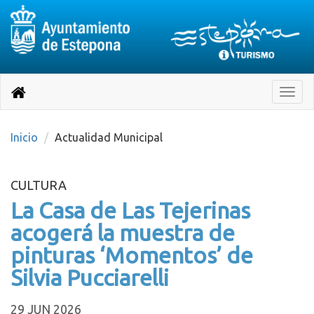
Destino:
Ir
a
Destino:
Toggle
nuestra
naviga
Volver
página
de
a
Información
inicio
Inicio
Actualidad Municipal
Turística
CULTURA
La Casa de Las Tejerinas
acogerá la muestra de
pinturas ‘Momentos’ de
Silvia Pucciarelli
29 JUN 2026