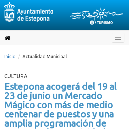
Destino:
Ir
a
Destino:
Toggle
nuestra
naviga
Volver
página
de
a
Información
inicio
Inicio
Actualidad Municipal
Turística
CULTURA
Estepona acogerá del 19 al
23 de junio un Mercado
Mágico con más de medio
centenar de puestos y una
amplia programación de