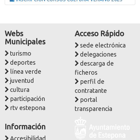
Webs
Acceso Rápido
Municipales
sede electrónica
turismo
delegaciones
deportes
descarga de
línea verde
ficheros
juventud
perfil de
cultura
contratante
participación
portal
rtv estepona
transparencia
Logo
Información
y
dirección
Accesibilidad