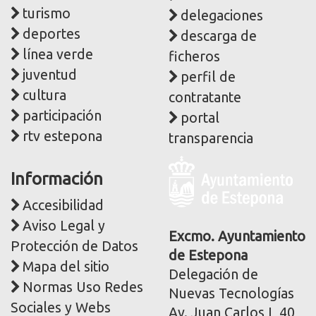
turismo
delegaciones
deportes
descarga de
línea verde
ficheros
juventud
perfil de
cultura
contratante
participación
portal
rtv estepona
transparencia
Logo
Información
y
dirección
Accesibilidad
postal
Aviso Legal y
corporativa
Excmo. Ayuntamiento
Protección de Datos
de Estepona
Mapa del sitio
Delegación de
Normas Uso Redes
Nuevas Tecnologías
Sociales y Webs
Av. Juan Carlos I, 40