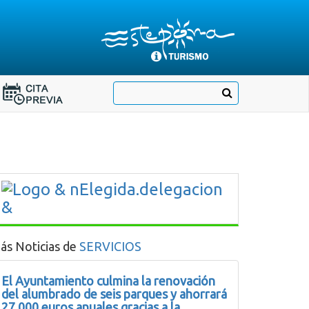
Destino:
Ir
Buscar
Destino:
a
Ir
nuestra
página
a
de
Cita
Información
Turística
Previa
ás Noticias de
SERVICIOS
El Ayuntamiento culmina la renovación
del alumbrado de seis parques y ahorrará
27.000 euros anuales gracias a la