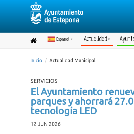
Actualidad
Ayunt
Español
Destino:
▼
Volver
a
inicio
Inicio
Actualidad Municipal
SERVICIOS
El Ayuntamiento renuev
parques y ahorrará 27.00
tecnología LED
12 JUN 2026