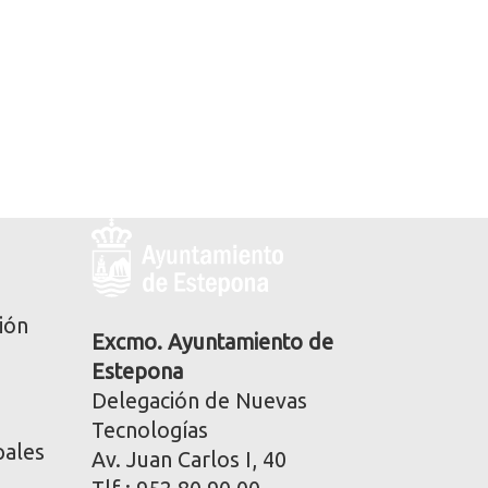
Logo
y
dirección
postal
ión
corporativa
Excmo. Ayuntamiento de
Estepona
Delegación de Nuevas
Tecnologías
pales
Av. Juan Carlos I, 40