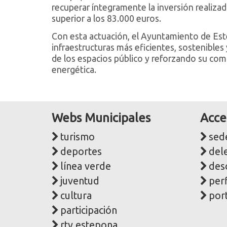
recuperar íntegramente la inversión realiza
superior a los 83.000 euros.
Con esta actuación, el Ayuntamiento de Es
infraestructuras más eficientes, sostenibles
de los espacios público y reforzando su comp
energética.
Webs Municipales
Acce
turismo
sede
deportes
del
línea verde
des
juventud
perf
cultura
port
participación
rtv estepona