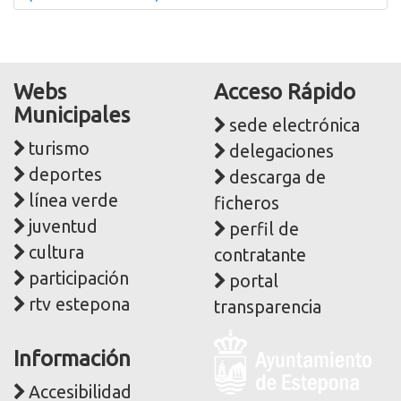
Webs
Acceso Rápido
Municipales
sede electrónica
turismo
delegaciones
deportes
descarga de
línea verde
ficheros
juventud
perfil de
cultura
contratante
participación
portal
rtv estepona
transparencia
Logo
Información
y
dirección
Accesibilidad