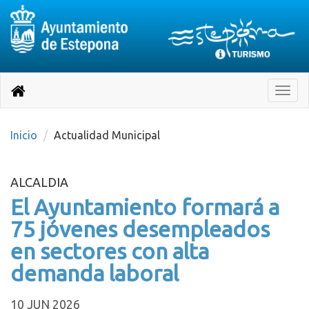
Destino:
Ir
a
Destino:
Toggle
nuestra
naviga
Volver
página
de
a
Información
inicio
Inicio
Actualidad Municipal
Turística
ALCALDIA
El Ayuntamiento formará a
75 jóvenes desempleados
en sectores con alta
demanda laboral
10 JUN 2026