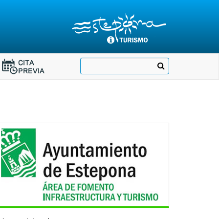
Destino:
Ir
Buscar
Destino:
a
Ir
nuestra
página
a
de
Cita
Información
Turística
Previa