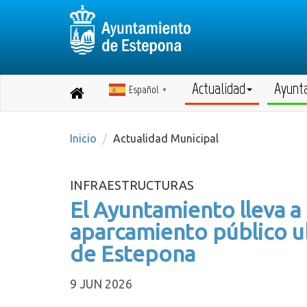
Actualidad
Ayunt
Español
Destino:
▼
Volver
a
inicio
Inicio
Actualidad Municipal
INFRAESTRUCTURAS
El Ayuntamiento lleva a
aparcamiento público ub
de Estepona
9 JUN 2026