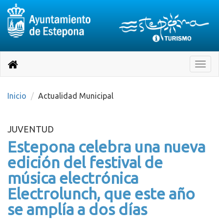
Destino:
Ir
a
Destino:
Toggle
nuestra
naviga
Volver
página
de
a
Información
inicio
Inicio
Actualidad Municipal
Turística
JUVENTUD
Estepona celebra una nueva
edición del festival de
música electrónica
Electrolunch, que este año
se amplía a dos días