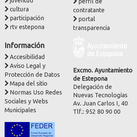
juventud
perfil de
cultura
contratante
participación
portal
rtv estepona
transparencia
Logo
Información
y
dirección
Accesibilidad
postal
Aviso Legal y
corporativa
Excmo. Ayuntamiento
Protección de Datos
de Estepona
Mapa del sitio
Delegación de
Normas Uso Redes
Nuevas Tecnologías
Sociales y Webs
Av. Juan Carlos I, 40
Municipales
Tlf.: 952 80 90 00