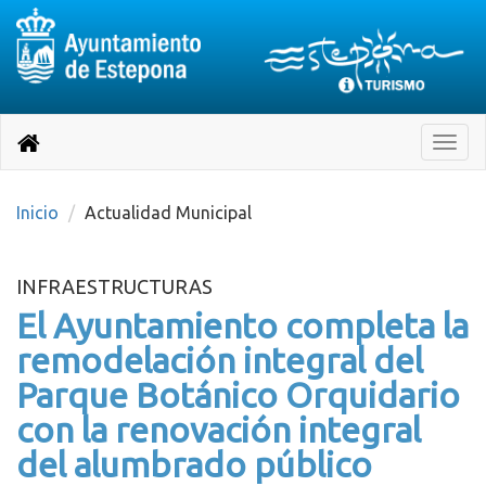
Destino:
Ir
a
Destino:
Toggle
nuestra
naviga
Volver
página
de
a
Información
inicio
Inicio
Actualidad Municipal
Turística
INFRAESTRUCTURAS
El Ayuntamiento completa la
remodelación integral del
Parque Botánico Orquidario
con la renovación integral
del alumbrado público