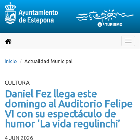
Destino:
Ir
a
Destino:
Toggle
nuestra
naviga
Volver
página
de
a
Información
inicio
Inicio
Actualidad Municipal
Turística
CULTURA
Daniel Fez llega este
domingo al Auditorio Felipe
VI con su espectáculo de
humor ‘La vida regulinchi’
4 JUN 2026