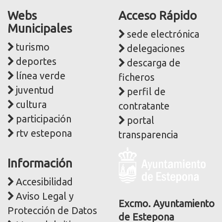
Webs
Acceso Rápido
Municipales
sede electrónica
turismo
delegaciones
deportes
descarga de
línea verde
ficheros
juventud
perfil de
cultura
contratante
participación
portal
rtv estepona
transparencia
Logo
Información
y
dirección
Accesibilidad
postal
Aviso Legal y
corporativa
Excmo. Ayuntamiento
Protección de Datos
de Estepona