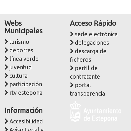
Webs
Acceso Rápido
Municipales
sede electrónica
turismo
delegaciones
deportes
descarga de
línea verde
ficheros
juventud
perfil de
cultura
contratante
participación
portal
rtv estepona
transparencia
Logo
Información
y
dirección
Accesibilidad
postal
Aviso Legal y