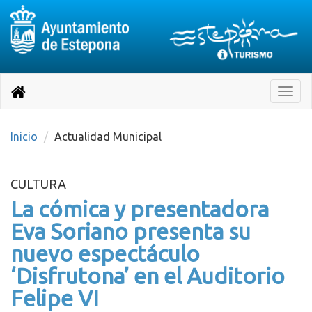
Destino:
Ir
a
Destino:
Toggle
nuestra
naviga
Volver
página
de
a
Información
inicio
Inicio
Actualidad Municipal
Turística
CULTURA
La cómica y presentadora
Eva Soriano presenta su
nuevo espectáculo
‘Disfrutona’ en el Auditorio
Felipe VI