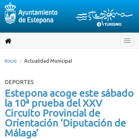
Destino:
Ir
a
Destino:
Toggle
nuestra
naviga
Volver
página
de
a
Información
inicio
Inicio
Actualidad Municipal
Turística
DEPORTES
Estepona acoge este sábado
la 10ª prueba del XXV
Circuito Provincial de
Orientación ‘Diputación de
Málaga’