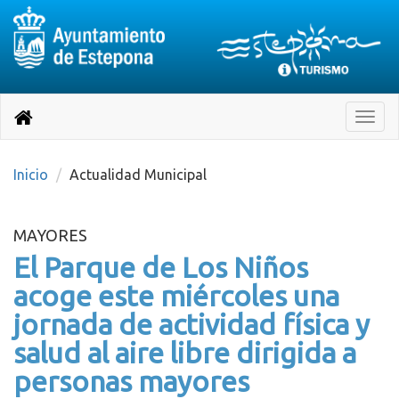
Destino:
Ir
a
Destino:
Toggle
nuestra
naviga
Volver
página
de
a
Información
inicio
Inicio
Actualidad Municipal
Turística
MAYORES
El Parque de Los Niños
acoge este miércoles una
jornada de actividad física y
salud al aire libre dirigida a
personas mayores