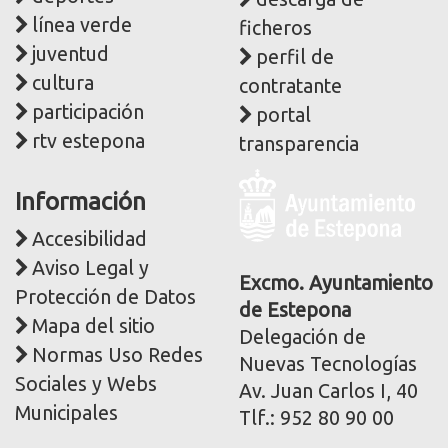
línea verde
ficheros
juventud
perfil de
cultura
contratante
participación
portal
rtv estepona
transparencia
Logo
Información
y
dirección
Accesibilidad
postal
Aviso Legal y
corporativa
Excmo. Ayuntamiento
Protección de Datos
de Estepona
Mapa del sitio
Delegación de
Normas Uso Redes
Nuevas Tecnologías
Sociales y Webs
Av. Juan Carlos I, 40
Municipales
Tlf.: 952 80 90 00