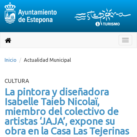
Destino:
Ir
a
Destino:
Toggle
nuestra
naviga
Volver
página
de
a
Información
inicio
Inicio
Actualidad Municipal
Turística
CULTURA
La pintora y diseñadora
Isabelle Taieb Nicolaï,
miembro del colectivo de
artistas ‘JAJA’, expone su
obra en la Casa Las Tejerinas