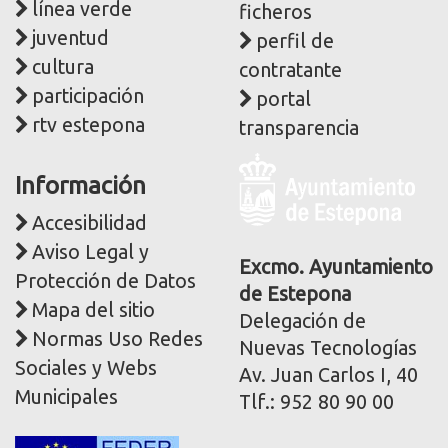
línea verde
ficheros
juventud
perfil de
cultura
contratante
participación
portal
rtv estepona
transparencia
Logo
Información
y
dirección
Accesibilidad
postal
Aviso Legal y
corporativa
Excmo. Ayuntamiento
Protección de Datos
de Estepona
Mapa del sitio
Delegación de
Normas Uso Redes
Nuevas Tecnologías
Sociales y Webs
Av. Juan Carlos I, 40
Municipales
Tlf.: 952 80 90 00