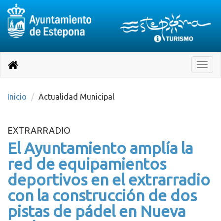
Destino:
Ir
a
Destino:
Toggle
nuestra
naviga
Volver
página
de
a
Información
inicio
Inicio
Actualidad Municipal
Turística
EXTRARRADIO
El Ayuntamiento amplía la
red de equipamientos
deportivos en el extrarradio
con la construcción de dos
pistas de pádel en Nueva