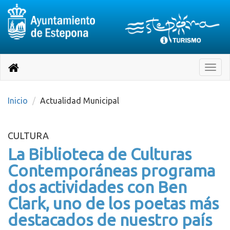
Destino:
Ir
a
Destino:
Toggle
nuestra
naviga
Volver
página
de
a
Información
inicio
Inicio
Actualidad Municipal
Turística
CULTURA
La Biblioteca de Culturas
Contemporáneas programa
dos actividades con Ben
Clark, uno de los poetas más
destacados de nuestro país