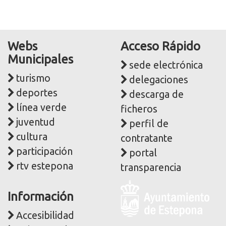
Webs
Acceso Rápido
Municipales
sede electrónica
turismo
delegaciones
deportes
descarga de
línea verde
ficheros
juventud
perfil de
cultura
contratante
participación
portal
rtv estepona
transparencia
Logo
Información
y
dirección
Accesibilidad
postal