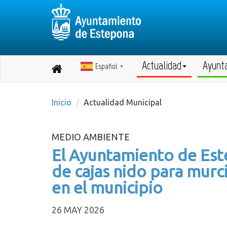
Actualidad
Ayunt
Español
Destino:
▼
Volver
a
inicio
Inicio
Actualidad Municipal
MEDIO AMBIENTE
El Ayuntamiento de Este
de cajas nido para murc
en el municipio
26 MAY 2026