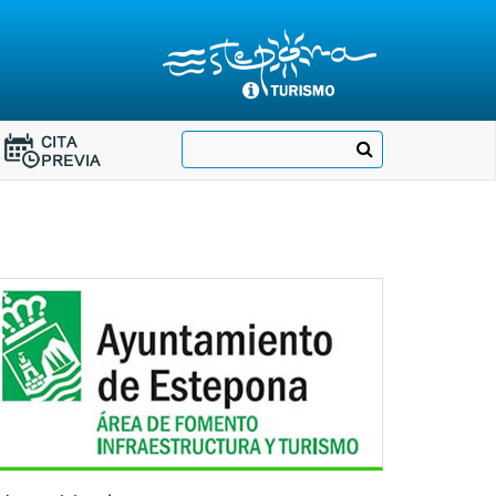
Destino:
Ir
Buscar
Destino:
a
Ir
nuestra
página
a
de
Cita
Información
Turística
Previa