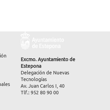
Logo
y
dirección
postal
ión
corporativa
Excmo. Ayuntamiento de
Estepona
Delegación de Nuevas
Tecnologías
pales
Av. Juan Carlos I, 40
Tlf.: 952 80 90 00