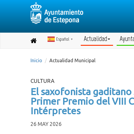
Actualidad
Ayunt
Español
Destino:
▼
Volver
a
inicio
Inicio
Actualidad Municipal
CULTURA
El saxofonista gaditano
Primer Premio del VIII
Intérpretes
26 MAY 2026