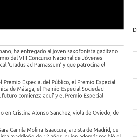
D
rbano, ha entregado al joven saxofonista gaditano
remio del VIII Concurso Nacional de Jóvenes
cal ‘Gradus ad Parnassum’ y que patrocina el
l Premio Especial del Público, el Premio Especial
ica de Málaga, el Premio Especial Sociedad
l futuro comienza aquí’ y el Premio Especial
o en Cristina Alonso Sánchez, viola de Oviedo, de
ara Camila Molina Isaaccura, arpista de Madrid, de
nista madrileño de 12 años, quien además recibió el