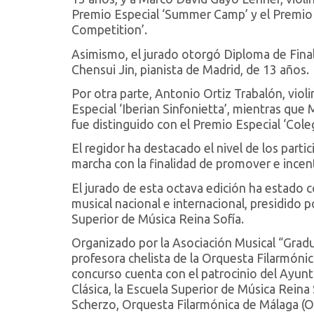
Premio Especial ‘Summer Camp’ y el Premio E
Competition’.
Asimismo, el jurado otorgó Diploma de Final
Chensui Jin, pianista de Madrid, de 13 años.
Por otra parte, Antonio Ortiz Trabalón, viol
Especial ‘Iberian Sinfonietta’, mientras que
fue distinguido con el Premio Especial ‘Cole
El regidor ha destacado el nivel de los part
marcha con la finalidad de promover e incenti
El jurado de esta octava edición ha estado
musical nacional e internacional, presidido p
Superior de Música Reina Sofía.
Organizado por la Asociación Musical “Gradu
profesora chelista de la Orquesta Filarmónica
concurso cuenta con el patrocinio del Ayun
Clásica, la Escuela Superior de Música Rein
Scherzo, Orquesta Filarmónica de Málaga (OF