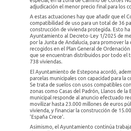
especial, en la zona de Camino de Cortes Nort
adjudicación el menor precio final para los
A estas actuaciones hay que añadir que el C
compatibilidad de uso para un total de 36 pa
construcción de vivienda protegida. Esto ha 
Ayuntamiento al Decreto-Ley 1/2025 de med
por la Junta de Andalucía, para promover la
recogidos en el Plan General de Ordenación
que se encuentran distribuidos por todo el t
738 viviendas.
El Ayuntamiento de Estepona acordó, además,
parcelas municipales con capacidad para la c
Se trata de suelos con usos compatibles co
zonas como Casas del Padrón, Llanos de la 
municipal responde al anuncio efectuado r
movilizar hasta 23.000 millones de euros púb
vivienda, y financiar la construcción de 15.
'España Crece'.
Asimismo, el Ayuntamiento continúa trabaj