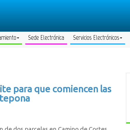
amiento
Sede Electrónica
Servicios Electrónicos
mite para que comiencen las
stepona
ón de dos parcelas en Camino de Cortes