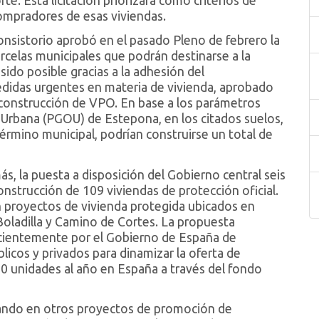
e. Esta licitación priorizará como criterios de
 compradores de esas viviendas.
onsistorio aprobó en el pasado Pleno de febrero la
rcelas municipales que podrán destinarse a la
sido posible gracias a la adhesión del
idas urgentes en materia de vivienda, aprobado
 construcción de VPO. En base a los parámetros
 Urbana (PGOU) de Estepona, en los citados suelos,
érmino municipal, podrían construirse un total de
 la puesta a disposición del Gobierno central seis
onstrucción de 109 viviendas de protección oficial.
n proyectos de vivienda protegida ubicados en
Boladilla y Camino de Cortes. La propuesta
ecientemente por el Gobierno de España de
licos y privados para dinamizar la oferta de
000 unidades al año en España a través del fondo
ando en otros proyectos de promoción de