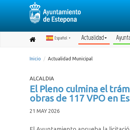
Actualidad
Ayunt
Español
Destino:
▼
Volver
a
inicio
Inicio
Actualidad Municipal
ALCALDIA
El Pleno culmina el trá
obras de 117 VPO en E
21 MAY 2026
El Ayuntamiento aprueba la licitaci