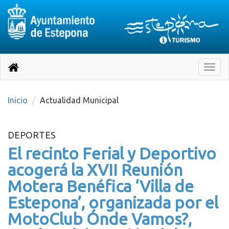
Destino:
Ir
a
Destino:
Toggle
nuestra
naviga
Volver
página
de
a
Información
inicio
Inicio
Actualidad Municipal
Turística
DEPORTES
El recinto Ferial y Deportivo
acogerá la XVII Reunión
Motera Benéfica ‘Villa de
Estepona’, organizada por el
MotoClub Ónde Vamos?,