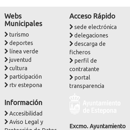
Webs
Acceso Rápido
Municipales
sede electrónica
turismo
delegaciones
deportes
descarga de
línea verde
ficheros
juventud
perfil de
cultura
contratante
participación
portal
rtv estepona
transparencia
Logo
Información
y
dirección
Accesibilidad
postal
Aviso Legal y
corporativa
Excmo. Ayuntamiento