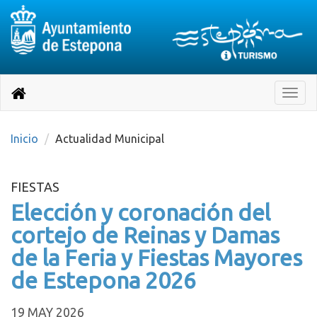
Destino:
Ir
a
Destino:
Toggle
nuestra
naviga
Volver
página
de
a
Información
inicio
Inicio
Actualidad Municipal
Turística
FIESTAS
Elección y coronación del
cortejo de Reinas y Damas
de la Feria y Fiestas Mayores
de Estepona 2026
19 MAY 2026