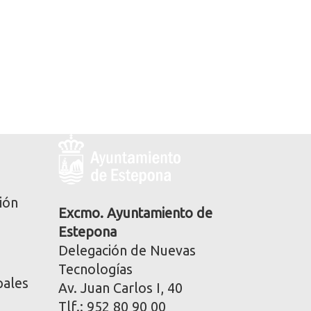
Logo
y
dirección
postal
ión
corporativa
Excmo. Ayuntamiento de
Estepona
Delegación de Nuevas
Tecnologías
pales
Av. Juan Carlos I, 40
Tlf.: 952 80 90 00