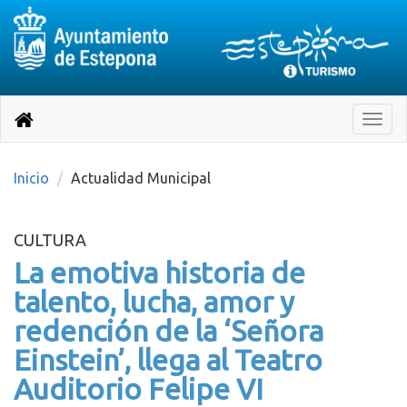
Destino:
Ir
a
Destino:
Toggle
nuestra
naviga
Volver
página
de
a
Información
inicio
Inicio
Actualidad Municipal
Turística
CULTURA
La emotiva historia de
talento, lucha, amor y
redención de la ‘Señora
Einstein’, llega al Teatro
Auditorio Felipe VI