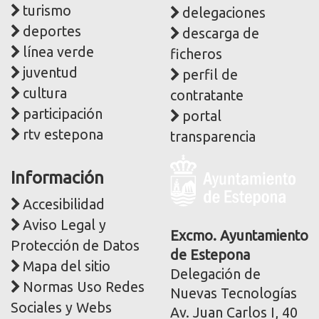
turismo
delegaciones
deportes
descarga de
línea verde
ficheros
juventud
perfil de
cultura
contratante
participación
portal
rtv estepona
transparencia
Logo
Información
y
dirección
Accesibilidad
postal
Aviso Legal y
corporativa
Excmo. Ayuntamiento
Protección de Datos
de Estepona
Mapa del sitio
Delegación de
Normas Uso Redes
Nuevas Tecnologías
Sociales y Webs
Av. Juan Carlos I, 40