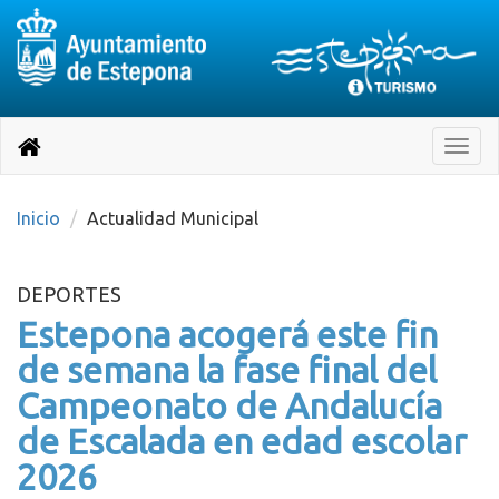
Destino:
Ir
a
Destino:
Toggle
nuestra
naviga
Volver
página
de
a
Información
inicio
Inicio
Actualidad Municipal
Turística
DEPORTES
Estepona acogerá este fin
de semana la fase final del
Campeonato de Andalucía
de Escalada en edad escolar
2026