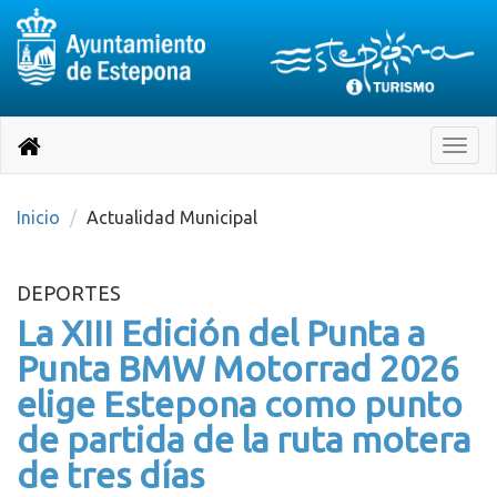
Destino:
Ir
a
Destino:
Toggle
nuestra
naviga
Volver
página
de
a
Información
inicio
Inicio
Actualidad Municipal
Turística
DEPORTES
La XIII Edición del Punta a
Punta BMW Motorrad 2026
elige Estepona como punto
de partida de la ruta motera
de tres días