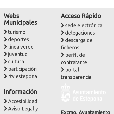
Webs
Acceso Rápido
Municipales
sede electrónica
turismo
delegaciones
deportes
descarga de
línea verde
ficheros
juventud
perfil de
cultura
contratante
participación
portal
rtv estepona
transparencia
Logo
Información
y
dirección
Accesibilidad
postal
Aviso Legal y
corporativa
Excmo. Ayuntamiento