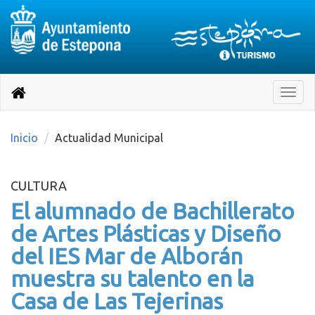
Destino:
Ir
a
Destino:
Toggle
nuestra
naviga
Volver
página
de
a
Información
inicio
Inicio
Actualidad Municipal
Turística
CULTURA
El alumnado de Bachillerato
de Artes Plásticas y Diseño
del IES Mar de Alborán
muestra su talento en la
Casa de Las Tejerinas