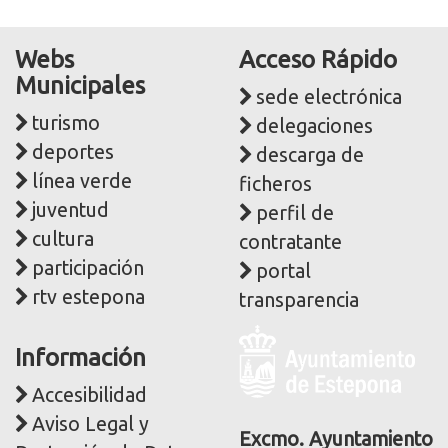
Webs
Acceso Rápido
Municipales
sede electrónica
turismo
delegaciones
deportes
descarga de
línea verde
ficheros
juventud
perfil de
cultura
contratante
participación
portal
rtv estepona
transparencia
Logo
Información
y
dirección
Accesibilidad
postal
Aviso Legal y
corporativa
Excmo. Ayuntamiento