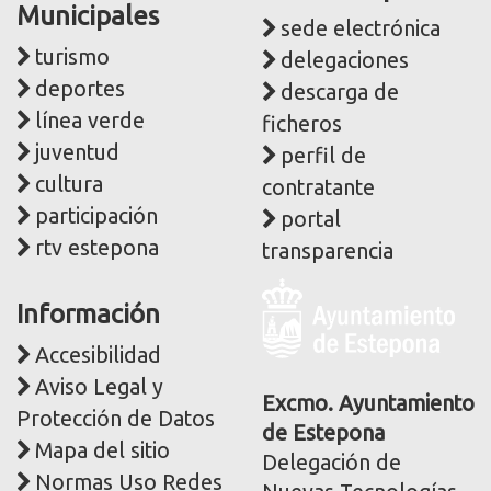
Municipales
sede electrónica
turismo
delegaciones
deportes
descarga de
línea verde
ficheros
juventud
perfil de
cultura
contratante
participación
portal
rtv estepona
transparencia
Logo
Información
y
dirección
Accesibilidad
postal
Aviso Legal y
corporativa
Excmo. Ayuntamiento
Protección de Datos
de Estepona
Mapa del sitio
Delegación de
Normas Uso Redes