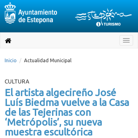
Destino:
Ir
a
Destino:
Toggle
nuestra
naviga
Volver
página
de
a
Información
inicio
Inicio
Actualidad Municipal
Turística
CULTURA
El artista algecireño José
Luís Biedma vuelve a la Casa
de las Tejerinas con
‘Metrópolis’, su nueva
muestra escultórica