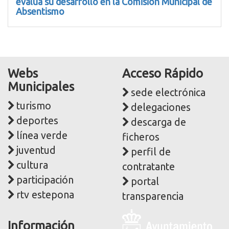
evalúa su desarrollo en la Comisión Municipal de
Absentismo
Webs
Acceso Rápido
Municipales
sede electrónica
turismo
delegaciones
deportes
descarga de
línea verde
ficheros
juventud
perfil de
cultura
contratante
participación
portal
rtv estepona
transparencia
Logo
Información
y