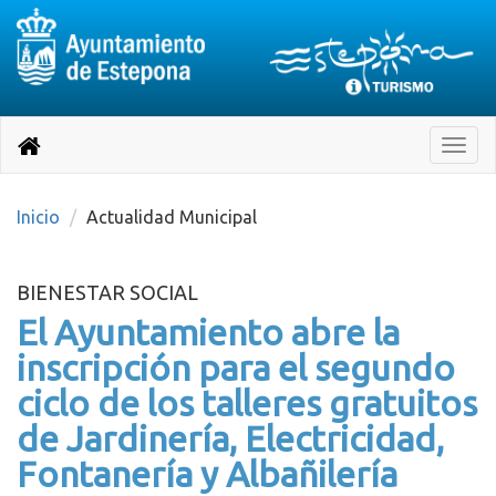
Destino:
Ir
a
Destino:
Toggle
nuestra
naviga
Volver
página
de
a
Información
inicio
Inicio
Actualidad Municipal
Turística
BIENESTAR SOCIAL
El Ayuntamiento abre la
inscripción para el segundo
ciclo de los talleres gratuitos
de Jardinería, Electricidad,
Fontanería y Albañilería