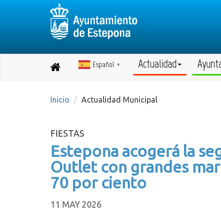
Actualidad
Ayunt
Español
Destino:
▼
Volver
a
inicio
Inicio
Actualidad Municipal
FIESTAS
Estepona acogerá la seg
Outlet con grandes marc
70 por ciento
11 MAY 2026