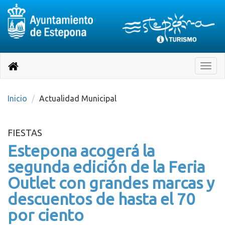
Destino:
Ir
a
Destino:
Toggle
nuestra
naviga
Volver
página
de
a
Información
inicio
Inicio
Actualidad Municipal
Turística
FIESTAS
Estepona acogerá la
segunda edición de la Feria
Outlet con grandes marcas y
descuentos de hasta el 70
por ciento