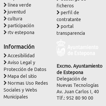
línea verde
ficheros
juventud
perfil de
cultura
contratante
participación
portal
rtv estepona
transparencia
Logo
Información
y
dirección
Accesibilidad
postal
Aviso Legal y
corporativa
Excmo. Ayuntamiento
Protección de Datos
de Estepona
Mapa del sitio
Delegación de
Normas Uso Redes
Nuevas Tecnologías
Sociales y Webs
Av. Juan Carlos I, 40
Municipales
Tlf.: 952 80 90 00