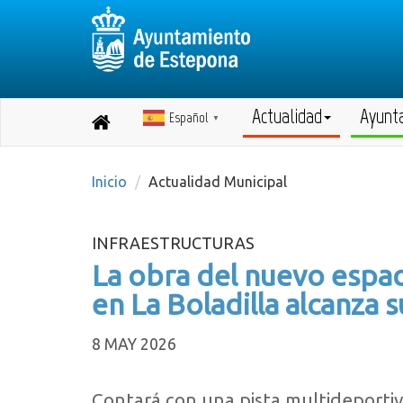
Actualidad
Ayunt
Español
Destino:
▼
Volver
a
inicio
Inicio
Actualidad Municipal
INFRAESTRUCTURAS
La obra del nuevo espa
en La Boladilla alcanza 
8 MAY 2026
Contará con una pista multideportiv