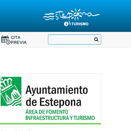
Destino:
Ir
Buscar
Destino:
a
Ir
nuestra
página
a
de
Cita
Información
Turística
Previa