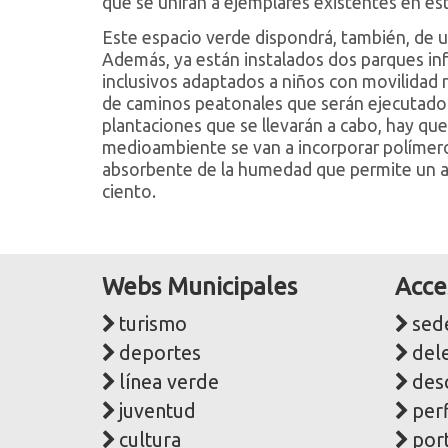
que se unirán a ejemplares existentes en es
Este espacio verde dispondrá, también, de un
Además, ya están instalados dos parques in
inclusivos adaptados a niños con movilidad 
de caminos peatonales que serán ejecutado
plantaciones que se llevarán a cabo, hay q
medioambiente se van a incorporar polímero
absorbente de la humedad que permite un a
ciento.
Webs Municipales
Acce
turismo
sede
deportes
del
línea verde
des
juventud
perf
cultura
port