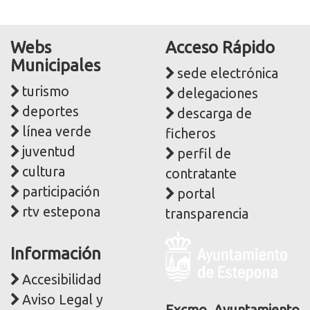
Webs
Acceso Rápido
Municipales
sede electrónica
turismo
delegaciones
deportes
descarga de
línea verde
ficheros
juventud
perfil de
cultura
contratante
participación
portal
rtv estepona
transparencia
Logo
Información
y
dirección
Accesibilidad
postal
Aviso Legal y
Excmo. Ayuntamiento