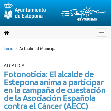
Destino:
Ir
a
Destino:
Toggle
nuestra
naviga
Volver
página
de
a
Información
inicio
Inicio
Actualidad Municipal
Turística
ALCALDIA
Fotonoticia: El alcalde de
Estepona anima a participar
en la campaña de cuestación
de la Asociación Española
contra el Cáncer (AECC)