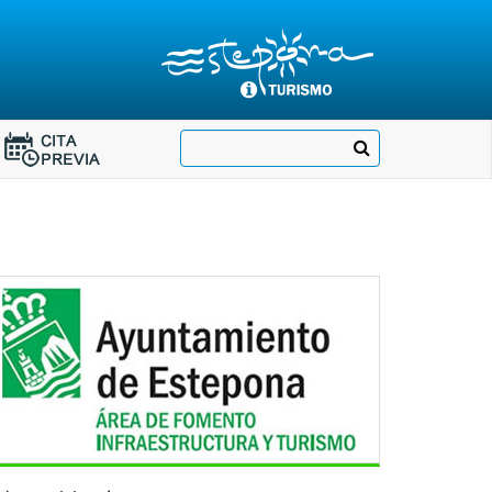
Destino:
Ir
Buscar
Destino:
a
Ir
nuestra
página
a
de
Cita
Información
Turística
Previa