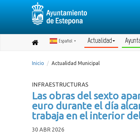
Actualidad
Ayunt
Español
Destino:
▼
Volver
a
inicio
Inicio
Actualidad Municipal
INFRAESTRUCTURAS
Las obras del sexto apa
euro durante el día alcan
trabaja en el interior de
30 ABR 2026